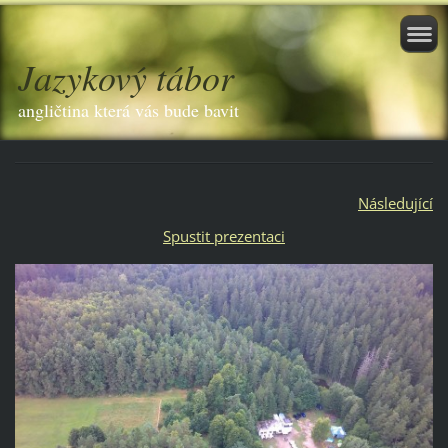
Jazykový tábor
angličtina která vás bude bavit
Následující
Spustit prezentaci