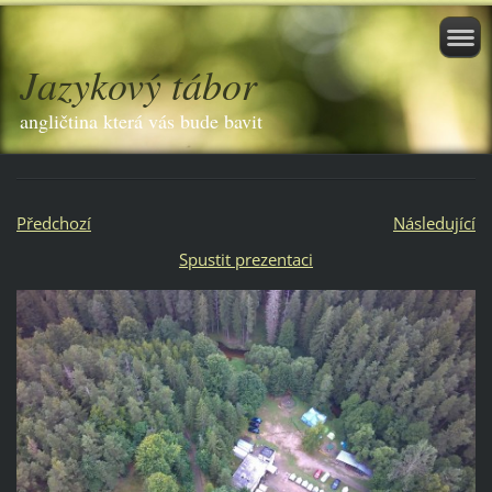
Jazykový tábor
angličtina která vás bude bavit
Předchozí
Následující
Spustit prezentaci