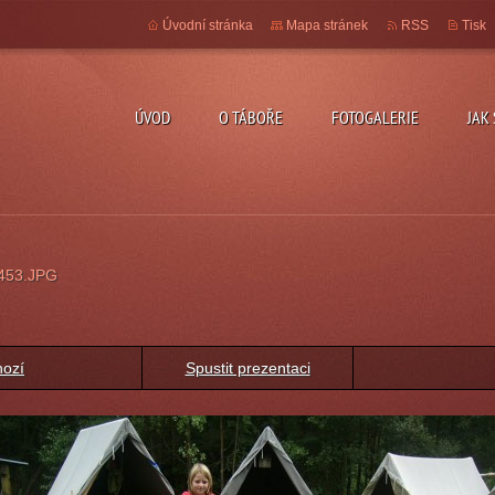
Úvodní stránka
Mapa stránek
RSS
Tisk
ÚVOD
O TÁBOŘE
FOTOGALERIE
JAK
453.JPG
hozí
Spustit prezentaci