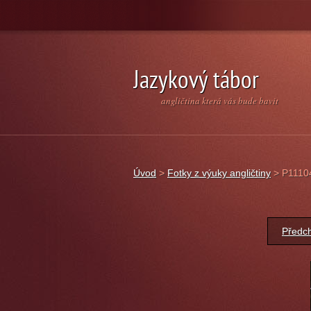
Jazykový tábor
angličtina která vás bude bavit
Úvod
>
Fotky z výuky angličtiny
>
P1110
Předc