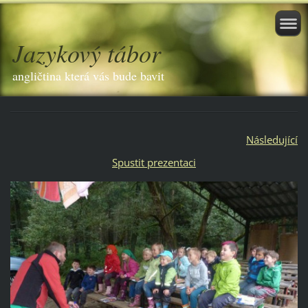
Jazykový tábor
angličtina která vás bude bavit
Následující
Spustit prezentaci