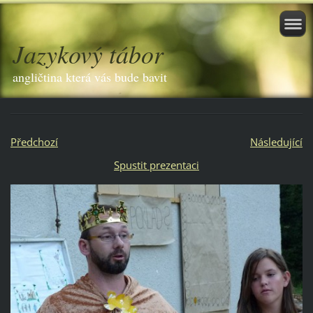
Jazykový tábor
angličtina která vás bude bavit
Předchozí
Následující
Spustit prezentaci