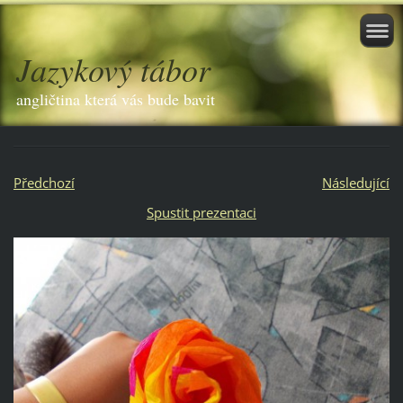
Jazykový tábor
angličtina která vás bude bavit
Předchozí
Následující
Spustit prezentaci